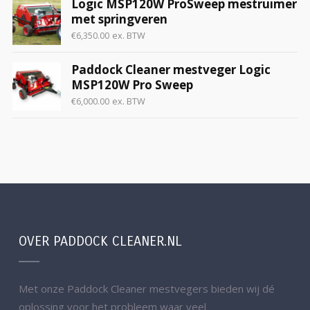
Logic MSP120W ProSweep mestruimer
met springveren
ex. BTW
€
6,350.00
Paddock Cleaner mestveger Logic
MSP120W Pro Sweep
ex. BTW
€
6,000.00
OVER PADDOCK CLEANER.NL
Met onze Paddock Cleaner mestvegers bieden wij dé
oplossing voor het probleem waar veel